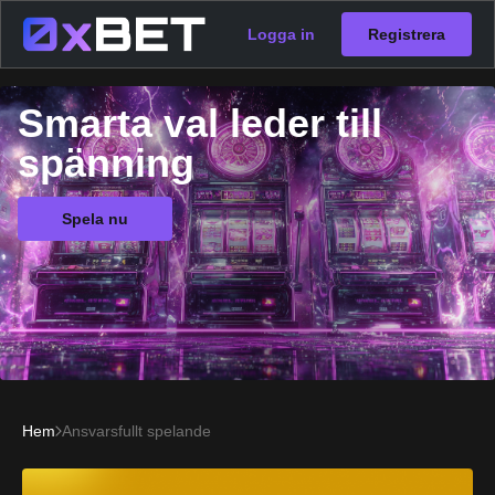
Logga in
Registrera
Smarta val leder till
spänning
Spela nu
Hem
Ansvarsfullt spelande