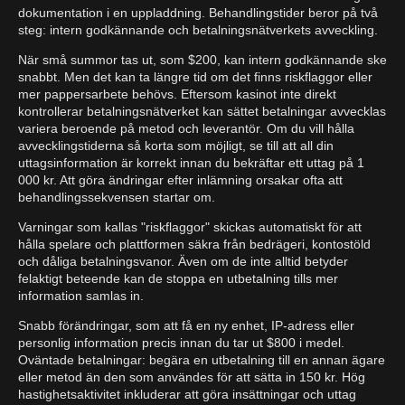
dokumentation i en uppladdning. Behandlingstider beror på två
steg: intern godkännande och betalningsnätverkets avveckling.
När små summor tas ut, som $200, kan intern godkännande ske
snabbt. Men det kan ta längre tid om det finns riskflaggor eller
mer pappersarbete behövs. Eftersom kasinot inte direkt
kontrollerar betalningsnätverket kan sättet betalningar avvecklas
variera beroende på metod och leverantör. Om du vill hålla
avvecklingstiderna så korta som möjligt, se till att all din
uttagsinformation är korrekt innan du bekräftar ett uttag på 1
000 kr. Att göra ändringar efter inlämning orsakar ofta att
behandlingssekvensen startar om.
Varningar som kallas "riskflaggor" skickas automatiskt för att
hålla spelare och plattformen säkra från bedrägeri, kontostöld
och dåliga betalningsvanor. Även om de inte alltid betyder
felaktigt beteende kan de stoppa en utbetalning tills mer
information samlas in.
Snabb förändringar, som att få en ny enhet, IP-adress eller
personlig information precis innan du tar ut $800 i medel.
Oväntade betalningar: begära en utbetalning till en annan ägare
eller metod än den som användes för att sätta in 150 kr. Hög
hastighetsaktivitet inkluderar att göra insättningar och uttag