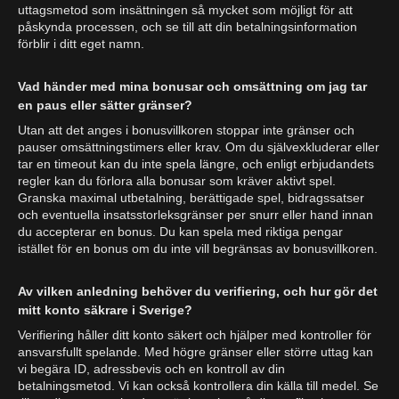
uttagsmetod som insättningen så mycket som möjligt för att
påskynda processen, och se till att din betalningsinformation
förblir i ditt eget namn.
Vad händer med mina bonusar och omsättning om jag tar
en paus eller sätter gränser?
Utan att det anges i bonusvillkoren stoppar inte gränser och
pauser omsättningstimers eller krav. Om du självexkluderar eller
tar en timeout kan du inte spela längre, och enligt erbjudandets
regler kan du förlora alla bonusar som kräver aktivt spel.
Granska maximal utbetalning, berättigade spel, bidragssatser
och eventuella insatsstorleksgränser per snurr eller hand innan
du accepterar en bonus. Du kan spela med riktiga pengar
istället för en bonus om du inte vill begränsas av bonusvillkoren.
Av vilken anledning behöver du verifiering, och hur gör det
mitt konto säkrare i Sverige?
Verifiering håller ditt konto säkert och hjälper med kontroller för
ansvarsfullt spelande. Med högre gränser eller större uttag kan
vi begära ID, adressbevis och en kontroll av din
betalningsmetod. Vi kan också kontrollera din källa till medel. Se