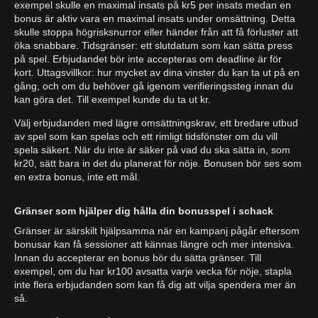
exempel skulle en maximal insats på kr5 per insats medan en
bonus är aktiv vara en maximal insats under omsättning. Detta
skulle stoppa högrisksnurror eller händer från att få förluster att
öka snabbare. Tidsgränser: ett slutdatum som kan sätta press
på spel. Erbjudandet bör inte accepteras om deadline är för
kort. Uttagsvillkor: hur mycket av dina vinster du kan ta ut på en
gång, och om du behöver gå igenom verifieringssteg innan du
kan göra det. Till exempel kunde du ta ut kr.
Välj erbjudanden med lägre omsättningskrav, ett bredare utbud
av spel som kan spelas och ett rimligt tidsfönster om du vill
spela säkert. När du inte är säker på vad du ska sätta in, som
kr20, sätt bara in det du planerat för nöje. Bonusen bör ses som
en extra bonus, inte ett mål.
Gränser som hjälper dig hålla din bonusspel i schack
Gränser är särskilt hjälpsamma när en kampanj pågår eftersom
bonusar kan få sessioner att kännas längre och mer intensiva.
Innan du accepterar en bonus bör du sätta gränser. Till
exempel, om du har kr100 avsatta varje vecka för nöje, stapla
inte flera erbjudanden som kan få dig att vilja spendera mer än
så.