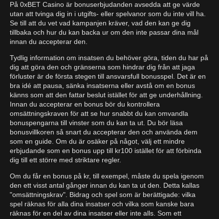
På 0xBET Casino är bonuserbjudanden avsedda att ge värde
utan att tvinga dig in i utgifts- eller spelvanor som du inte vill ha.
Se till att du vet vad kampanjen kräver, vad den kan ge dig
tillbaka och hur du kan backa ur om den inte passar dina mål
innan du accepterar den.
Tydlig information om insatsen du behöver göra, tiden du har på
dig att göra den och gränserna som hindrar dig från att jaga
förluster är de första stegen till ansvarsfull bonusspel. Det är en
bra idé att pausa, sänka insatserna eller avstå om en bonus
känns som att den fattar beslut istället för att ge underhållning.
Innan du accepterar en bonus bör du kontrollera
omsättningskraven för att se hur snabbt du kan omvandla
bonuspengarna till vinster som du kan ta ut. Du bör läsa
bonusvillkoren så snart du accepterar den och använda dem
som en guide. Om du är osäker på något, välj ett mindre
erbjudande som en bonus upp till kr100 istället för att förbinda
dig till ett större med striktare regler.
Om du får en bonus på kr, till exempel, måste du spela igenom
den ett visst antal gånger innan du kan ta ut den. Detta kallas
"omsättningskrav". Bidrag och spel som är berättigade: vilka
spel räknas för alla dina insatser och vilka som kanske bara
räknas för en del av dina insatser eller inte alls. Som ett