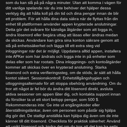
som du kan slå på på några minuter. Utan att komma i vägen för
ditt vanliga spelande när du inte behöver det hjälper dessa
verktyg dig att hålla koll på din tid och dina pengar innan de blir
ett problem. För att hålla dina data säkra när de flyttas från din
enhet till plattformen använder appen krypterade anslutningar.
Detta gör det svårare för känsliga åtgärder som att logga in,
ändra lösenord eller begära uttag att läsas eller ändras medan
de skickas. Användare kan göra sina konton säkrare genom att
slå på enhetssäkerhet och lägga till ett extra steg vid
inloggningar när det är möjligt. Uppdatera alltid appen, installera
inte APKer som har ändrats och logga inte in på enheter som
delas eller som har rootats. Dina inloggnings- och kontoåtgärder
kommer att skickas över en krypterad anslutning. Starka
lösenord och extra verifieringssteg, om de stöds, är sätt att hålla
kontot säkert. Sessionskontroll: Enhetstillgångshygien och
utloggningsalternativ för att stoppa obehörig användning. Om du
tror att något är fel bör du ändra ditt lösenord direkt, avsluta
aktiva sessioner om appen låter dig, och kontakta support innan
du försöker ta ut ett stort belopp pengar, som 500 $.
Rekommenderas inte: Ge inte ut engångskoder eller
återställningslänkar, även om personen som påstår sig hjälpa
dig gör det. De statligt anställda kan hjälpa dig även om de inte
känner till ditt lösenord. Checklista för praktisk säkerhet: Använd
ett unikt lösenord och ändra det om du tror att det kan ha setts