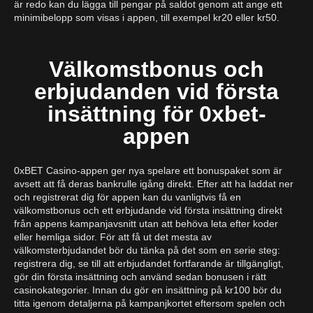
är redo kan du lägga till pengar på saldot genom att ange ett
minimibelopp som visas i appen, till exempel kr20 eller kr50.
Välkomstbonus och
erbjudanden vid första
insättning för 0xbet-
appen
0xBET Casino-appen ger nya spelare ett bonuspaket som är
avsett att få deras bankrulle igång direkt. Efter att ha laddat ner
och registrerat dig för appen kan du vanligtvis få en
välkomstbonus och ett erbjudande vid första insättning direkt
från appens kampanjavsnitt utan att behöva leta efter koder
eller hemliga sidor. För att få ut det mesta av
välkomsterbjudandet bör du tänka på det som en serie steg:
registrera dig, se till att erbjudandet fortfarande är tillgängligt,
gör din första insättning och använd sedan bonusen i rätt
casinokategorier. Innan du gör en insättning på kr100 bör du
titta igenom detaljerna på kampanjkortet eftersom spelen och