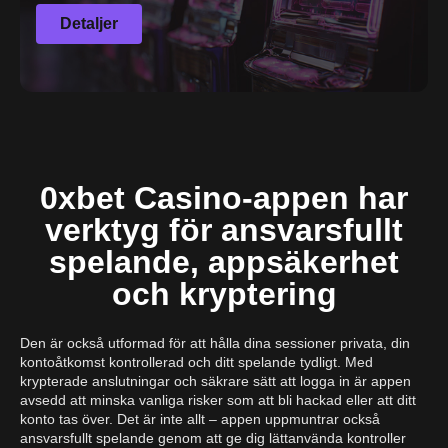
Detaljer
0xbet Casino-appen har
verktyg för ansvarsfullt
spelande, appsäkerhet
och kryptering
Den är också utformad för att hålla dina sessioner privata, din
kontoåtkomst kontrollerad och ditt spelande tydligt. Med
krypterade anslutningar och säkrare sätt att logga in är appen
avsedd att minska vanliga risker som att bli hackad eller att ditt
konto tas över. Det är inte allt – appen uppmuntrar också
ansvarsfullt spelande genom att ge dig lättanvända kontroller