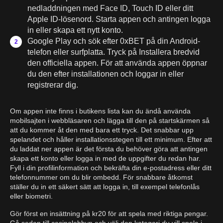
nedladdningen med Face ID, Touch ID eller ditt
Apple ID-lösenord. Starta appen och antingen logga
in eller skapa ett nytt konto.
Google Play och sök efter 0xBET på din Android-
telefon eller surfplatta. Tryck på Installera bredvid
den officiella appen. För att använda appen öppnar
du den efter installationen och loggar in eller
registrerar dig.
Om appen inte finns i butikens lista kan du ändå använda
mobilsajten i webbläsaren och lägga till den på startskärmen så
att du kommer åt den med bara ett tryck. Det snabbar upp
spelandet och håller installationsstegen till ett minimum. Efter att
du laddat ner appen är det första du behöver göra att antingen
skapa ett konto eller logga in med de uppgifter du redan har.
Fyll i din profilinformation och bekräfta din e-postadress eller ditt
telefonnummer om du blir ombedd. För snabbare åtkomst
ställer du in ett säkert sätt att logga in, till exempel telefonlås
eller biometri.
Gör först en insättning på kr20 för att spela med riktiga pengar.
Gå sedan till casinolobbyn och välj den kategori du vill spela i.