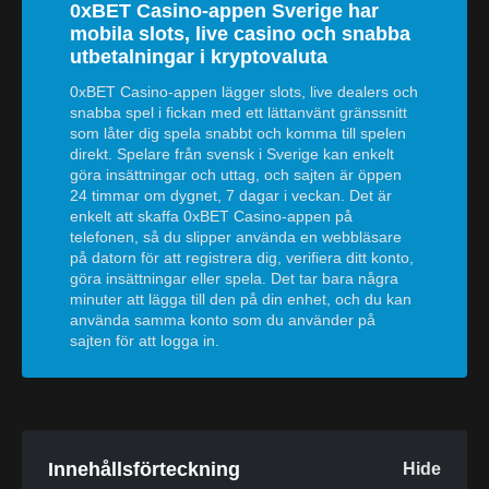
0xBET Casino-appen Sverige har
mobila slots, live casino och snabba
utbetalningar i kryptovaluta
0xBET Casino-appen lägger slots, live dealers och
snabba spel i fickan med ett lättanvänt gränssnitt
som låter dig spela snabbt och komma till spelen
direkt. Spelare från svensk i Sverige kan enkelt
göra insättningar och uttag, och sajten är öppen
24 timmar om dygnet, 7 dagar i veckan. Det är
enkelt att skaffa 0xBET Casino-appen på
telefonen, så du slipper använda en webbläsare
på datorn för att registrera dig, verifiera ditt konto,
göra insättningar eller spela. Det tar bara några
minuter att lägga till den på din enhet, och du kan
använda samma konto som du använder på
sajten för att logga in.
Innehållsförteckning
Hide