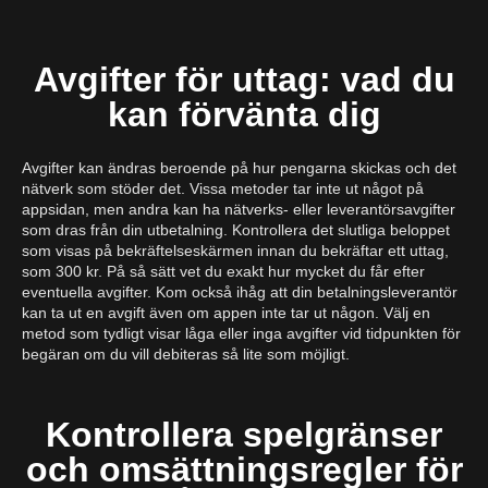
Avgifter för uttag: vad du
kan förvänta dig
Avgifter kan ändras beroende på hur pengarna skickas och det
nätverk som stöder det. Vissa metoder tar inte ut något på
appsidan, men andra kan ha nätverks- eller leverantörsavgifter
som dras från din utbetalning. Kontrollera det slutliga beloppet
som visas på bekräftelseskärmen innan du bekräftar ett uttag,
som 300 kr. På så sätt vet du exakt hur mycket du får efter
eventuella avgifter. Kom också ihåg att din betalningsleverantör
kan ta ut en avgift även om appen inte tar ut någon. Välj en
metod som tydligt visar låga eller inga avgifter vid tidpunkten för
begäran om du vill debiteras så lite som möjligt.
Kontrollera spelgränser
och omsättningsregler för