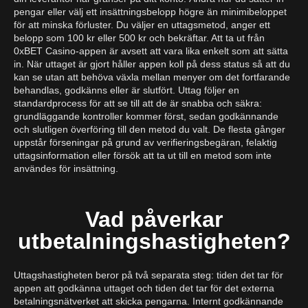
pengar eller välj ett insättningsbelopp högre än minimibeloppet
för att minska förluster. Du väljer en uttagsmetod, anger ett
belopp som 100 kr eller 500 kr och bekräftar. Att ta ut från
0xBET Casino-appen är avsett att vara lika enkelt som att sätta
in. När uttaget är gjort håller appen koll på dess status så att du
kan se utan att behöva växla mellan menyer om det fortfarande
behandlas, godkänns eller är slutfört. Uttag följer en
standardprocess för att se till att de är snabba och säkra:
grundläggande kontroller kommer först, sedan godkännande
och slutligen överföring till den metod du valt. De flesta gånger
uppstår förseningar på grund av verifieringsbegäran, felaktig
uttagsinformation eller försök att ta ut till en metod som inte
användes för insättning.
Vad påverkar
utbetalningshastigheten?
Uttagshastigheten beror på två separata steg: tiden det tar för
appen att godkänna uttaget och tiden det tar för det externa
betalningsnätverket att skicka pengarna. Internt godkännande