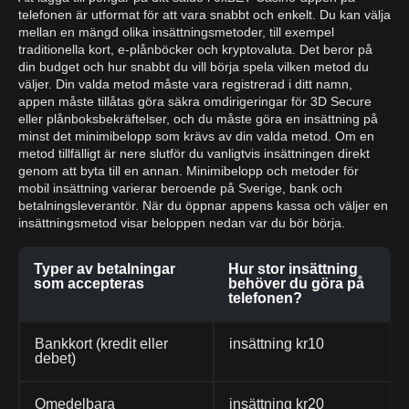
telefonen är utformat för att vara snabbt och enkelt. Du kan välja
mellan en mängd olika insättningsmetoder, till exempel
traditionella kort, e-plånböcker och kryptovaluta. Det beror på
din budget och hur snabbt du vill börja spela vilken metod du
väljer. Din valda metod måste vara registrerad i ditt namn,
appen måste tillåtas göra säkra omdirigeringar för 3D Secure
eller plånboksbekräftelser, och du måste göra en insättning på
minst det minimibelopp som krävs av din valda metod. Om en
metod tillfälligt är nere slutför du vanligtvis insättningen direkt
genom att byta till en annan. Minimibelopp och metoder för
mobil insättning varierar beroende på Sverige, bank och
betalningsleverantör. När du öppnar appens kassa och väljer en
insättningsmetod visar beloppen nedan var du bör börja.
Typer av betalningar
Hur stor insättning
som accepteras
behöver du göra på
telefonen?
Bankkort (kredit eller
insättning kr10
debet)
Omedelbara
insättning kr20