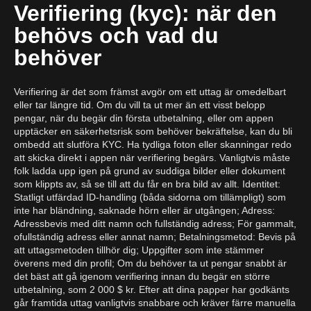
Verifiering (kyc): när den
behövs och vad du
behöver
Verifiering är det som främst avgör om ett uttag är omedelbart
eller tar längre tid. Om du vill ta ut mer än ett visst belopp
pengar, när du begär din första utbetalning, eller om appen
upptäcker en säkerhetsrisk som behöver bekräftelse, kan du bli
ombedd att slutföra KYC. Ha tydliga foton eller skanningar redo
att skicka direkt i appen när verifiering begärs. Vanligtvis måste
folk ladda upp igen på grund av suddiga bilder eller dokument
som klippts av, så se till att du får en bra bild av allt. Identitet:
Statligt utfärdad ID-handling (båda sidorna om tillämpligt) som
inte har bländning, saknade hörn eller är utgången; Adress:
Adressbevis med ditt namn och fullständig adress; För gammalt,
ofullständig adress eller annat namn; Betalningsmetod: Bevis på
att uttagsmetoden tillhör dig; Uppgifter som inte stämmer
överens med din profil; Om du behöver ta ut pengar snabbt är
det bäst att gå igenom verifiering innan du begär en större
utbetalning, som 2 000 $ kr. Efter att dina papper har godkänts
går framtida uttag vanligtvis snabbare och kräver färre manuella