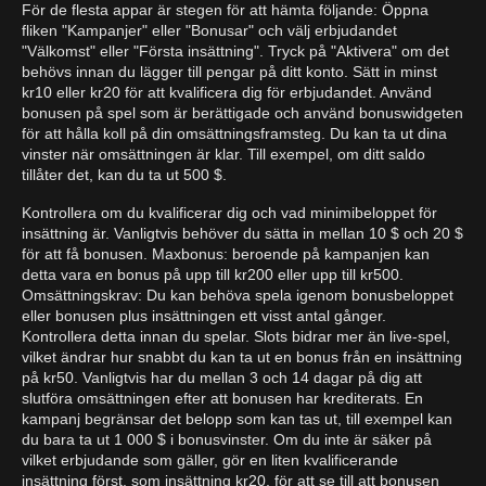
För de flesta appar är stegen för att hämta följande: Öppna
fliken "Kampanjer" eller "Bonusar" och välj erbjudandet
"Välkomst" eller "Första insättning". Tryck på "Aktivera" om det
behövs innan du lägger till pengar på ditt konto. Sätt in minst
kr10 eller kr20 för att kvalificera dig för erbjudandet. Använd
bonusen på spel som är berättigade och använd bonuswidgeten
för att hålla koll på din omsättningsframsteg. Du kan ta ut dina
vinster när omsättningen är klar. Till exempel, om ditt saldo
tillåter det, kan du ta ut 500 $.
Kontrollera om du kvalificerar dig och vad minimibeloppet för
insättning är. Vanligtvis behöver du sätta in mellan 10 $ och 20 $
för att få bonusen. Maxbonus: beroende på kampanjen kan
detta vara en bonus på upp till kr200 eller upp till kr500.
Omsättningskrav: Du kan behöva spela igenom bonusbeloppet
eller bonusen plus insättningen ett visst antal gånger.
Kontrollera detta innan du spelar. Slots bidrar mer än live-spel,
vilket ändrar hur snabbt du kan ta ut en bonus från en insättning
på kr50. Vanligtvis har du mellan 3 och 14 dagar på dig att
slutföra omsättningen efter att bonusen har krediterats. En
kampanj begränsar det belopp som kan tas ut, till exempel kan
du bara ta ut 1 000 $ i bonusvinster. Om du inte är säker på
vilket erbjudande som gäller, gör en liten kvalificerande
insättning först, som insättning kr20, för att se till att bonusen