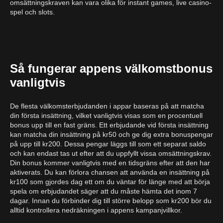
omsättningskraven kan vara olika för instant games, live casino-
spel och slots.
Så fungerar appens välkomstbonus
vanligtvis
De flesta välkomsterbjudanden i appar baseras på att matcha
din första insättning, vilket vanligtvis visas som en procentuell
bonus upp till en fast gräns. Ett erbjudande vid första insättning
kan matcha din insättning på kr50 och ge dig extra bonuspengar
på upp till kr200. Dessa pengar läggs till som ett separat saldo
och kan endast tas ut efter att du uppfyllt vissa omsättningskrav.
Din bonus kommer vanligtvis med en tidsgräns efter att den har
aktiverats. Du kan förlora chansen att använda en insättning på
kr100 som gjordes dag ett om du väntar för länge med att börja
spela om erbjudandet säger att du måste hämta det inom 7
dagar. Innan du förbinder dig till större belopp som kr200 bör du
alltid kontrollera nedräkningen i appens kampanjvillkor.