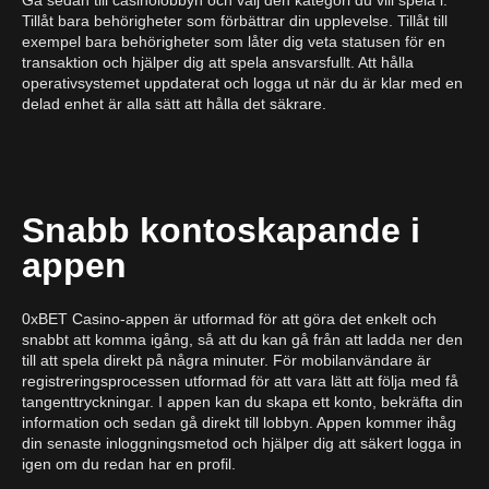
Tillåt bara behörigheter som förbättrar din upplevelse. Tillåt till
exempel bara behörigheter som låter dig veta statusen för en
transaktion och hjälper dig att spela ansvarsfullt. Att hålla
operativsystemet uppdaterat och logga ut när du är klar med en
delad enhet är alla sätt att hålla det säkrare.
Snabb konto­skapande i
appen
0xBET Casino-appen är utformad för att göra det enkelt och
snabbt att komma igång, så att du kan gå från att ladda ner den
till att spela direkt på några minuter. För mobilanvändare är
registreringsprocessen utformad för att vara lätt att följa med få
tangenttryckningar. I appen kan du skapa ett konto, bekräfta din
information och sedan gå direkt till lobbyn. Appen kommer ihåg
din senaste inloggningsmetod och hjälper dig att säkert logga in
igen om du redan har en profil.