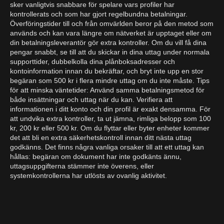
sker vanligtvis snabbare för spelare vars profiler har
kontrollerats och som har gjort regelbundna betalningar.
Överföringstider till och från omvärlden beror på den metod som
används och kan vara längre om nätverket är upptaget eller om
din betalningsleverantör gör extra kontroller. Om du vill få dina
pengar snabbt, se till att du skickar in dina uttag under normala
supporttider, dubbelkolla dina plånboksadresser och
kontoinformation innan du bekräftar, och bryt inte upp en stor
begäran som 500 kr i flera mindre uttag om du inte måste. Tips
för att minska väntetider: Använd samma betalningsmetod för
både insättningar och uttag när du kan. Verifiera att
informationen i ditt konto och din profil är exakt densamma. För
att undvika extra kontroller, ta ut jämna, rimliga belopp som 100
kr, 200 kr eller 500 kr. Om du flyttar eller byter enheter kommer
det att bli en extra säkerhetskontroll innan ditt nästa uttag
godkänns. Det finns några vanliga orsaker till att ett uttag kan
hållas: begäran om dokument har inte godkänts ännu,
uttagsuppgifterna stämmer inte överens, eller
systemkontrollerna har utlösts av ovanlig aktivitet.