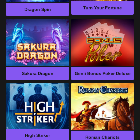
Turn Your Fortune
Dragon Spin
Sakura Dragon
Genii Bonus Poker Deluxe
High Striker
Roman Chariots