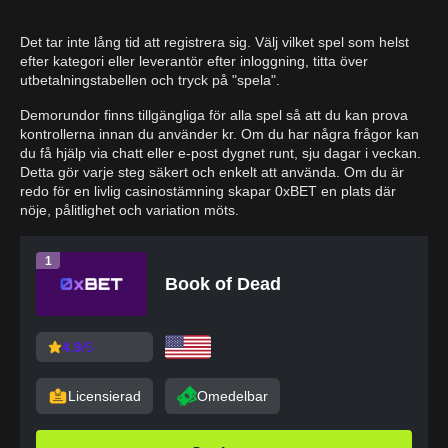
Det tar inte lång tid att registrera sig. Välj vilket spel som helst
efter kategori eller leverantör efter inloggning, titta över
utbetalningstabellen och tryck på "spela".
Demorundor finns tillgängliga för alla spel så att du kan prova
kontrollerna innan du använder kr. Om du har några frågor kan
du få hjälp via chatt eller e-post dygnet runt, sju dagar i veckan.
Detta gör varje steg säkert och enkelt att använda. Om du är
redo för en livlig casinostämning skapar 0xBET en plats där
nöje, pålitlighet och variation möts.
1
Book of Dead
4.9
/5
Licensierad
Omedelbar