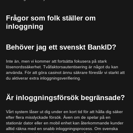
Frågor som folk ställer om
inloggning
Behöver jag ett svenskt BankID?
Inte än, men vi kommer att fortsätta fokusera på stark
lösenordssäkerhet. Tvåfaktorsautentisering är något du kan
använda. För att göra casinot ännu säkrare föreslår vi starkt att
du aktiverar extra inloggningsverifiering.
Är inloggningsförsök begränsade?
Vårt system låser ut dig under en kort tid för att hålla dig säker
efter flera misslyckade försök. Även om de spelar på en
stationär dator eller en mobil enhet kan återkommande kunder
alltid räkna med en snabb inloggningsprocess. Om svenska