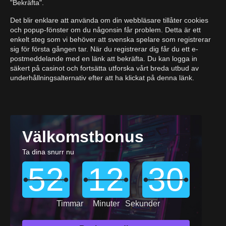
"Bekräfta".
Det blir enklare att använda om din webbläsare tillåter cookies
och popup-fönster om du någonsin får problem. Detta är ett
enkelt steg som vi behöver att svenska spelare som registrerar
sig för första gången tar. När du registrerar dig får du ett e-
postmeddelande med en länk att bekräfta. Du kan logga in
säkert på casinot och fortsätta utforska vårt breda utbud av
underhållningsalternativ efter att ha klickat på denna länk.
Välkomstbonus
Ta dina snurr nu
52
12
28
Timmar
Minuter
Sekunder