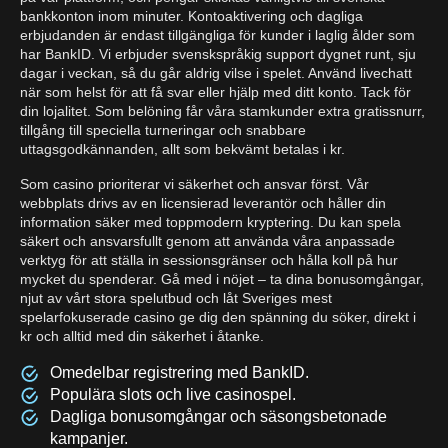
bankkonton inom minuter. Kontoaktivering och dagliga
erbjudanden är endast tillgängliga för kunder i laglig ålder som
har BankID. Vi erbjuder svenskspråkig support dygnet runt, sju
dagar i veckan, så du går aldrig vilse i spelet. Använd livechatt
när som helst för att få svar eller hjälp med ditt konto. Tack för
din lojalitet. Som belöning får våra stamkunder extra gratissnurr,
tillgång till speciella turneringar och snabbare
uttagsgodkännanden, allt som bekvämt betalas i kr.
Som casino prioriterar vi säkerhet och ansvar först. Vår
webbplats drivs av en licensierad leverantör och håller din
information säker med toppmodern kryptering. Du kan spela
säkert och ansvarsfullt genom att använda våra anpassade
verktyg för att ställa in sessionsgränser och hålla koll på hur
mycket du spenderar. Gå med i nöjet – ta dina bonusomgångar,
njut av vårt stora spelutbud och låt Sveriges mest
spelarfokuserade casino ge dig den spänning du söker, direkt i
kr och alltid med din säkerhet i åtanke.
Omedelbar registrering med BankID.
Populära slots och live casinospel.
Dagliga bonusomgångar och säsongsbetonade
kampanjer.