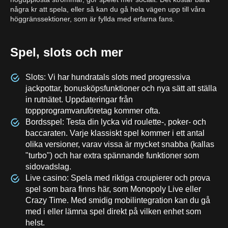
några kr att spela, eller så kan du gå hela vägen upp till våra
höggränssektioner, som är fyllda med erfarna fans.
Spel, slots och mer
Slots: Vi har hundratals slots med progressiva
jackpottar, bonusköpsfunktioner och nya sätt att ställa
in rutnätet. Uppdateringar från
toppprogramvaruföretag kommer ofta.
Bordsspel: Testa din lycka vid roulette-, poker- och
baccaraten. Varje klassiskt spel kommer i ett antal
olika versioner, varav vissa är mycket snabba (kallas
"turbo") och har extra spännande funktioner som
sidovadslag.
Live casino: Spela med riktiga croupierer och prova
spel som bara finns här, som Monopoly Live eller
Crazy Time. Med smidig mobilintegration kan du gå
med i eller lämna spel direkt på vilken enhet som
helst.