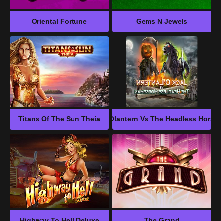
0xBET mobilappen
Oriental Fortune
Gems N Jewels
Spela på din enhet
0xBET VIP-program
Säkra betalningar och spelarskydd på 0xBET
Ansvarsfullt spelande på 0xBET
Tips för en smidig upplevelse
Titans Of The Sun Theia
Sumo Spins
Insättningar och uttag på casinot
Highway To Hell Deluxe
The Grand