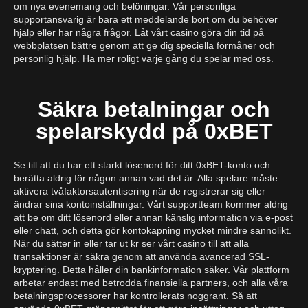
om nya evenemang och belöningar. Vår personliga
supportansvarig är bara ett meddelande bort om du behöver
hjälp eller har några frågor. Låt vårt casino göra din tid på
webbplatsen bättre genom att ge dig speciella förmåner och
personlig hjälp. Ha mer roligt varje gång du spelar med oss.
Säkra betalningar och
spelarskydd på 0xBET
Se till att du har ett starkt lösenord för ditt 0xBET-konto och
berätta aldrig för någon annan vad det är. Alla spelare måste
aktivera tvåfaktorsautentisering när de registrerar sig eller
ändrar sina kontoinställningar. Vårt supportteam kommer aldrig
att be om ditt lösenord eller annan känslig information via e-post
eller chatt, och detta gör kontokapning mycket mindre sannolikt.
När du sätter in eller tar ut kr ser vårt casino till att alla
transaktioner är säkra genom att använda avancerad SSL-
kryptering. Detta håller din bankinformation säker. Vår plattform
arbetar endast med betrodda finansiella partners, och alla våra
betalningsprocessorer har kontrollerats noggrant. Så att