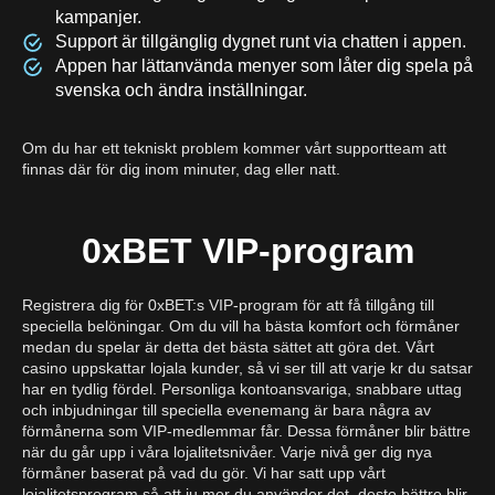
kampanjer.
Support är tillgänglig dygnet runt via chatten i appen.
Appen har lättanvända menyer som låter dig spela på
svenska och ändra inställningar.
Om du har ett tekniskt problem kommer vårt supportteam att
finnas där för dig inom minuter, dag eller natt.
0xBET VIP-program
Registrera dig för 0xBET:s VIP-program för att få tillgång till
speciella belöningar. Om du vill ha bästa komfort och förmåner
medan du spelar är detta det bästa sättet att göra det. Vårt
casino uppskattar lojala kunder, så vi ser till att varje kr du satsar
har en tydlig fördel. Personliga kontoansvariga, snabbare uttag
och inbjudningar till speciella evenemang är bara några av
förmånerna som VIP-medlemmar får. Dessa förmåner blir bättre
när du går upp i våra lojalitetsnivåer. Varje nivå ger dig nya
förmåner baserat på vad du gör. Vi har satt upp vårt
lojalitetsprogram så att ju mer du använder det, desto bättre blir