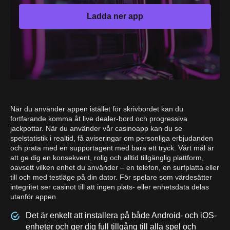
Ladda ner app
När du använder appen istället för skrivbordet kan du
fortfarande komma åt live dealer-bord och progressiva
jackpottar. När du använder vår casinoapp kan du se
spelstatistik i realtid, få aviseringar om personliga erbjudanden
och prata med en supportagent med bara ett tryck. Vårt mål är
att ge dig en konsekvent, rolig och alltid tillgänglig plattform,
oavsett vilken enhet du använder – en telefon, en surfplatta eller
till och med testläge på din dator. För spelare som värdesätter
integritet ser casinot till att ingen plats- eller enhetsdata delas
utanför appen.
Det är enkelt att installera på både Android- och iOS-
enheter och ger dig full tillgång till alla spel och