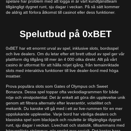
spelare har problem med att logga in är vårt kundtjänstteam
tillgängligt dygnet runt, sju dagar i veckan. På så sätt kommer
de aldrig att förlora åtkomst till casinot eller dess funktioner.
Spelutbud på 0xBET
0xBET har ett enormt urval av spel, inklusive slots, bordsspel
och live dealers. Om du letar efter ett brett utbud av spel ger vår
plattform dig tillgång till mer än 4 000 olika direkt. Allt på vårt
casino är utformat för att hålla nöjet igång, från temainriktade
slots med interaktiva funktioner till live dealer-bord med höga
insatser.
Prova populära slots som Gates of Olympus och Sweet
Bonanza. Dessa spel toppar ofta veckodiagrammen för både
nöje och vinstpotential. Det är enkelt att göra din upplevelse unik
genom att filtrera alternativ efter leverantör, volatilitet och
mekanik. Du kanske vill gå med i ett av live-rummen för en mer
uppslukande upplevelse. Varje bord har vänliga dealers och
klassiska spel som blackjack och roulette är tillgängliga dygnet
runt, sju dagar i veckan. Livechatt och statistik, tillsammans med
högupplösta strömmar, gör spelet mer socialt. Det kostar bara