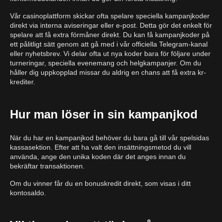
Vår casinoplattform skickar ofta spelare speciella kampanjkoder
direkt via interna aviseringar eller e-post. Detta gör det enkelt för
spelare att få extra förmåner direkt. Du kan få kampanjkoder på
ett pålitligt sätt genom att gå med i vår officiella Telegram-kanal
eller nyhetsbrev. Vi delar ofta ut nya koder bara för följare under
turneringar, speciella evenemang och helgkampanjer. Om du
håller dig uppkopplad missar du aldrig en chans att få extra kr-
krediter.
Hur man löser in sin kampanjkod
När du har en kampanjkod behöver du bara gå till vår spelsidas
kassasektion. Efter att ha valt den insättningsmetod du vill
använda, ange den unika koden där det anges innan du
bekräftar transaktionen.
Om du vinner får du en bonuskredit direkt, som visas i ditt
kontosaldo.