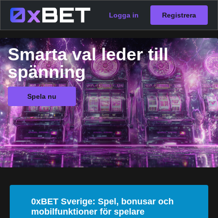
Logga in
Registrera
Smarta val leder till
spänning
Spela nu
0xBET Sverige: Spel, bonusar och
mobilfunktioner för spelare