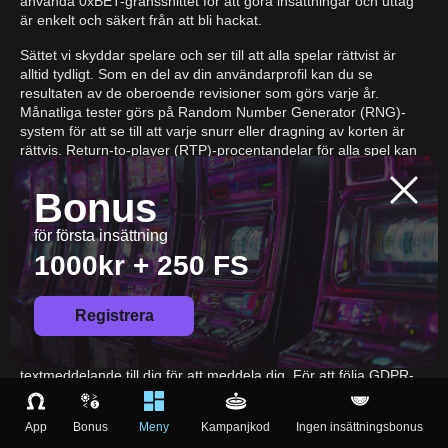
använda 0xBET-gränssnittet för att göra insättningar och uttag
är enkelt och säkert från att bli hackat.
Sättet vi skyddar spelare och ser till att alla spelar rättvist är
alltid tydligt. Som en del av din användarprofil kan du se
resultaten av de oberoende revisioner som görs varje år.
Månatliga tester görs på Random Number Generator (RNG)-
system för att se till att varje snurr eller dragning av korten är
rättvis. Return-to-player (RTP)-procentandelar för alla spel kan
kontrolleras av 0xBET-kunder direkt från lobbyn. Detta ger dem
mycket information om sina spelsessioner. Spelare kan ställa in
Bonus
sina egna insättningsgränser i kr och sessionsavbrott på vårt
casino för att vara ansvarsfulla med pengar. Du kan ändra
för första insättning
inställningarna när som helst genom att gå till ditt
1000kr + 250 FS
kontodashboard och välja vad du vill (enkel-session-
påminnelser eller veckokapslar).
Registrera
Vår supportpersonal håller också ett öga på konton för att se om
någon gör något misstänkt. Om de ser någon som försöker
logga in utan tillstånd låser de kontot direkt och skickar ett
textmeddelande till dig för att meddela dig. För att följa GDPR-
regler hålls alla finansiella register hemliga.
Betalningsgranskningar för uttag hanteras snabbt, och för att
App
Bonus
Meny
Kampanjkod
Ingen insättningsbonus
stoppa bedrägerier kontrolleras alla transaktioner med högt