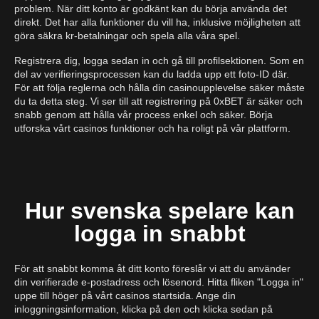
problem. När ditt konto är godkänt kan du börja använda det
direkt. Det har alla funktioner du vill ha, inklusive möjligheten att
göra säkra kr-betalningar och spela alla våra spel.
Registrera dig, logga sedan in och gå till profilsektionen. Som en
del av verifieringsprocessen kan du ladda upp ett foto-ID där.
För att följa reglerna och hålla din casinoupplevelse säker måste
du ta detta steg. Vi ser till att registrering på 0xBET är säker och
snabb genom att hålla vår process enkel och säker. Börja
utforska vårt casinos funktioner och ha roligt på vår plattform.
Hur svenska spelare kan
logga in snabbt
För att snabbt komma åt ditt konto föreslår vi att du använder
din verifierade e-postadress och lösenord. Hitta fliken "Logga in"
uppe till höger på vårt casinos startsida. Ange din
inloggningsinformation, klicka på den och klicka sedan på