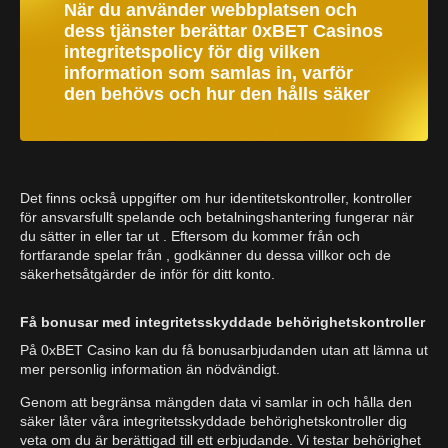
När du använder webbplatsen och
dess tjänster berättar 0xBET Casinos
integritetspolicy för dig vilken
information som samlas in, varför
den behövs och hur den hålls säker
Det finns också uppgifter om hur identitetskontroller, kontroller
för ansvarsfullt spelande och betalningshantering fungerar när
du sätter in eller tar ut . Eftersom du kommer från och
fortfarande spelar från , godkänner du dessa villkor och de
säkerhetsåtgärder de inför för ditt konto.
Få bonusar med integritetsskyddade behörighetskontroller
På 0xBET Casino kan du få bonusarbjudanden utan att lämna ut
mer personlig information än nödvändigt.
Genom att begränsa mängden data vi samlar in och hålla den
säker låter våra integritetsskyddade behörighetskontroller dig
veta om du är berättigad till ett erbjudande. Vi testar behörighet