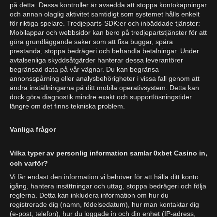
på detta. Dessa kontroller är avsedda att stoppa kontokapningar
och annan olaglig aktivitet samtidigt som systemet hålls enkelt
för riktiga spelare. Tredjeparts-SDK:er och inbäddade tjänster:
Mobilappar och webbsidor kan bero på tredjepartstjänster för att
göra grundläggande saker som att fixa buggar, spåra
prestanda, stoppa bedrägeri och behandla betalningar. Under
avtalsenliga skyddsåtgärder hanterar dessa leverantörer
begränsad data på vår vägnar. Du kan begränsa
annonsspårning eller analysbehörigheter i vissa fall genom att
ändra inställningarna på ditt mobila operativsystem. Detta kan
dock göra diagnostik mindre exakt och supportlösningstider
längre om det finns tekniska problem.
Vanliga frågor
Vilka typer av personlig information samlar 0xbet Casino in,
och varför?
Vi får endast den information vi behöver för att hålla ditt konto
igång, hantera insättningar och uttag, stoppa bedrägeri och följa
reglerna. Detta kan inkludera information om hur du
registrerade dig (namn, födelsedatum), hur man kontaktar dig
(e-post, telefon), hur du loggade in och din enhet (IP-adress,