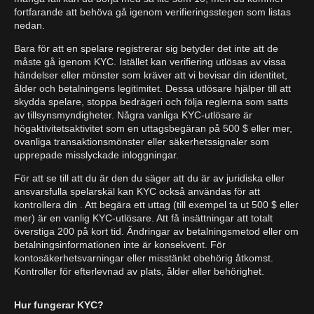
fortfarande att behöva gå igenom verifieringsstegen som listas
nedan.
Bara för att en spelare registrerar sig betyder det inte att de
måste gå igenom KYC. Istället kan verifiering utlösas av vissa
händelser eller mönster som kräver att vi bevisar din identitet,
ålder och betalningens legitimitet. Dessa utlösare hjälper till att
skydda spelare, stoppa bedrägeri och följa reglerna som satts
av tillsynsmyndigheter. Några vanliga KYC-utlösare är
högaktivitetsaktivitet som en uttagsbegäran på 500 $ eller mer,
ovanliga transaktionsmönster eller säkerhetssignaler som
upprepade misslyckade inloggningar.
För att se till att du är den du säger att du är av juridiska eller
ansvarsfulla spelarskäl kan KYC också användas för att
kontrollera din . Att begära ett uttag (till exempel ta ut 500 $ eller
mer) är en vanlig KYC-utlösare. Att få insättningar att totalt
överstiga 200 på kort tid. Ändringar av betalningsmetod eller om
betalningsinformationen inte är konsekvent. För
kontosäkerhetsvarningar eller misstänkt obehörig åtkomst.
Kontroller för efterlevnad av plats, ålder eller behörighet.
Hur fungerar KYC?