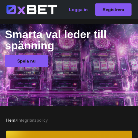
Logga in
Registrera
Smarta val leder till
spänning
Spela nu
Hem
Integritetspolicy