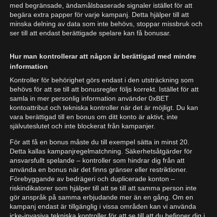
med begränsade, ändamålsbaserade signaler istället för att
begära extra papper för varje kampanj. Detta hjälper till att
minska delning av data som inte behövs, stoppar missbruk och
ser till att endast berättigade spelare kan få bonusar.
Hur man kontrollerar att någon är berättigad med mindre
information
Kontroller för behörighet görs endast i den utsträckning som
behövs för att se till att bonusregler följs korrekt. Istället för att
samla in mer personlig information använder 0xBET
kontoattribut och tekniska kontroller när det är möjligt. Du kan
vara berättigad till en bonus om ditt konto är aktivt, inte
självuteslutet och inte blockerat från kampanjer.
För att få en bonus måste du till exempel sätta in minst 20.
Detta kallas kampanjregelmatchning. Säkerhetsåtgärder för
ansvarsfullt spelande – kontroller som hindrar dig från att
använda en bonus när det finns gränser eller restriktioner.
Förebyggande av bedrägeri och duplicerade konton –
riskindikatorer som hjälper till att se till att samma person inte
gör anspråk på samma erbjudande mer än en gång. Om en
kampanj endast är tillgänglig i vissa områden kan vi använda
icke-invasiva tekniska kontroller för att se till att du befinner dig i