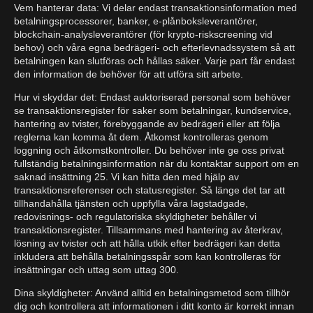
Vem hanterar data: Vi delar endast transaktionsinformation med
betalningsprocessorer, banker, e-plånboksleverantörer,
blockchain-analysleverantörer (för krypto-riskscreening vid
behov) och våra egna bedrägeri- och efterlevnadssystem så att
betalningen kan slutföras och hållas säker. Varje part får endast
den information de behöver för att utföra sitt arbete.
Hur vi skyddar det: Endast auktoriserad personal som behöver
se transaktionsregister för saker som betalningar, kundservice,
hantering av tvister, förebyggande av bedrägeri eller att följa
reglerna kan komma åt dem. Åtkomst kontrolleras genom
loggning och åtkomstkontroller. Du behöver inte ge oss privat
fullständig betalningsinformation när du kontaktar support om en
saknad insättning 25. Vi kan hitta den med hjälp av
transaktionsreferenser och statusregister. Så länge det tar att
tillhandahålla tjänsten och uppfylla våra lagstadgade,
redovisnings- och regulatoriska skyldigheter behåller vi
transaktionsregister. Tillsammans med hantering av återkrav,
lösning av tvister och att hålla utkik efter bedrägeri kan detta
inkludera att behålla betalningsspår som kan kontrolleras för
insättningar och uttag som uttag 300.
Dina skyldigheter: Använd alltid en betalningsmetod som tillhör
dig och kontrollera att informationen i ditt konto är korrekt innan