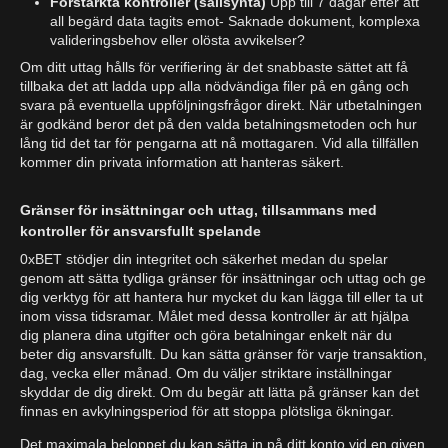
Förstärkta kontroller (sällsynta)
Upp till 7 dagar efter att
all begärd data tagits emot- Saknade dokument, komplexa
valideringsbehov eller olösta avvikelser?
Om ditt uttag hålls för verifiering är det snabbaste sättet att få
tillbaka det att ladda upp alla nödvändiga filer på en gång och
svara på eventuella uppföljningsfrågor direkt. När utbetalningen
är godkänd beror det på den valda betalningsmetoden och hur
lång tid det tar för pengarna att nå mottagaren. Vid alla tillfällen
kommer din privata information att hanteras säkert.
Gränser för insättningar och uttag, tillsammans med
kontroller för ansvarsfullt spelande
0xBET stödjer din integritet och säkerhet medan du spelar
genom att sätta tydliga gränser för insättningar och uttag och ge
dig verktyg för att hantera hur mycket du kan lägga till eller ta ut
inom vissa tidsramar. Målet med dessa kontroller är att hjälpa
dig planera dina utgifter och göra betalningar enkelt när du
beter dig ansvarsfullt. Du kan sätta gränser för varje transaktion,
dag, vecka eller månad. Om du väljer striktare inställningar
skyddar de dig direkt. Om du begär att lätta på gränser kan det
finnas en avkylningsperiod för att stoppa plötsliga ökningar.
Det maximala beloppet du kan sätta in på ditt konto vid en given