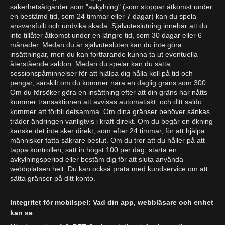
säkerhetsåtgärder som "avkylning" (som stoppar åtkomst under
en bestämd tid, som 24 timmar eller 7 dagar) kan du spela
ansvarsfullt och undvika skada. Självuteslutning innebär att du
inte tillåter åtkomst under en längre tid, som 30 dagar eller 6
månader. Medan du är självutesluten kan du inte göra
insättningar, men du kan fortfarande kunna ta ut eventuella
återstående saldon. Medan du spelar kan du sätta
sessionspåminnelser för att hjälpa dig hålla koll på tid och
pengar, särskilt om du kommer nära en daglig gräns som 300 .
Om du försöker göra en insättning efter att din gräns har nåtts
kommer transaktionen att avvisas automatiskt, och ditt saldo
kommer att förbli detsamma. Om dina gränser behöver sänkas
träder ändringen vanligtvis i kraft direkt. Om du begär en ökning
kanske det inte sker direkt, som efter 24 timmar, för att hjälpa
människor fatta säkrare beslut. Om du tror att du håller på att
tappa kontrollen, sätt in högst 100 per dag, starta en
avkylningsperiod eller bestäm dig för att sluta använda
webbplatsen helt. Du kan också prata med kundservice om att
sätta gränser på ditt konto.
Integritet för mobilspel: Vad din app, webbläsare och enhet
kan se