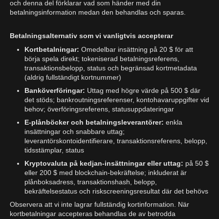
och denna del förklarar vad som händer med din
betalningsinformation medan den behandlas och sparas.
Betalningsalternativ som vi vanligtvis accepterar
Kortbetalningar:
Omedelbar insättning på 20 $ för att
börja spela direkt; tokeniserad betalningsreferens,
transaktionsbelopp, status och begränsad kortmetadata
(aldrig fullständigt kortnummer)
Banköverföringar:
Uttag med högre värde på 500 $ där
det stöds; bankroutningsreferenser, kontohavaruppgifter vid
behov; överföringsreferens, statusuppdateringar
E-plånböcker och betalningsleverantörer:
enkla
insättningar och snabbare uttag;
leverantörskontoidentifierare, transaktionsreferens, belopp,
tidsstämplar, status
Kryptovaluta på kedjan-insättningar eller uttag:
på 50 $
eller 200 $ med blockchain-bekräftelse; inkluderat är
plånboksadress, transaktionshash, belopp,
bekräftelsestatus och riskscreeningsresultat där det behövs
Observera att vi inte lagrar fullständig kortinformation. När
kortbetalningar accepteras behandlas de av betrodda