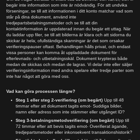
begär inte information som inte är nödvändig. För att undvika
förseningar, se till att informationen i ditt konto matchar vad som
står på dina dokument, använd inte
tredjepartsbetalningsmetoder och se till att din
kontaktinformation är uppdaterad innan du begär ett uttag. När
du laddar upp filer, se till att bilderna är klara och att sidorna du
skickar är hela; ofullständiga skanningar är det som orsakar
verifieringspauser oftast. Behandlingen hålls privat, och endast
vissa personer kan komma åt uppladdade dokument för
efterlevnads- och utbetalningsskäl. Dokument krypteras både
medan de skickas och medan de lagras. Vi delar inte eller säljer
verifieringsinformation med andra spelare eller tredje parter som
inte har något att göra med oss.
Vad kan göra processen längre?
Steg 1 eller steg 2-verifiering (om begärt)
Upp till 48
timmar efter att dokument tagits emot- Suddiga bilder,
namn eller adress som inte stämmer eller utgånget ID?
Steg 3-betalningsmetodverifiering (om begärt)
Upp till
72 timmar efter att bevis tagits emot- Overifierat ägande,
tredjepartsmetoder eller inkonsekvent transaktionshistorik?