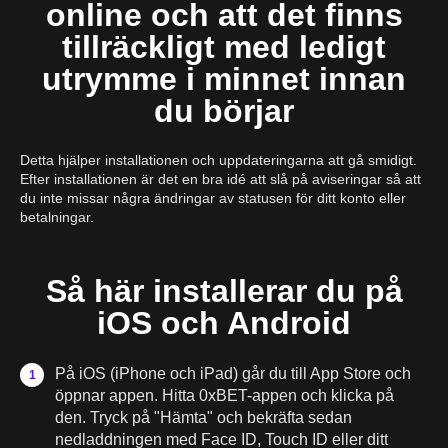
online och att det finns
tillräckligt med ledigt
utrymme i minnet innan
du börjar
Detta hjälper installationen och uppdateringarna att gå smidigt.
Efter installationen är det en bra idé att slå på aviseringar så att
du inte missar några ändringar av statusen för ditt konto eller
betalningar.
Så här installerar du på
iOS och Android
På iOS (iPhone och iPad) går du till App Store och
öppnar appen. Hitta 0xBET-appen och klicka på
den. Tryck på "Hämta" och bekräfta sedan
nedladdningen med Face ID, Touch ID eller ditt