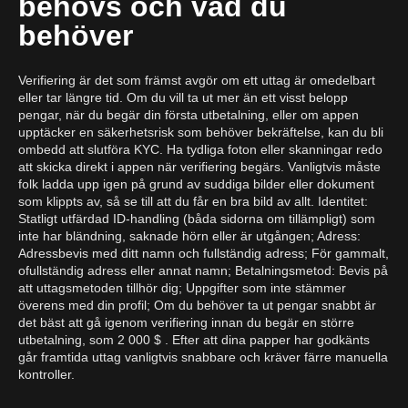
behövs och vad du
behöver
Verifiering är det som främst avgör om ett uttag är omedelbart
eller tar längre tid. Om du vill ta ut mer än ett visst belopp
pengar, när du begär din första utbetalning, eller om appen
upptäcker en säkerhetsrisk som behöver bekräftelse, kan du bli
ombedd att slutföra KYC. Ha tydliga foton eller skanningar redo
att skicka direkt i appen när verifiering begärs. Vanligtvis måste
folk ladda upp igen på grund av suddiga bilder eller dokument
som klippts av, så se till att du får en bra bild av allt. Identitet:
Statligt utfärdad ID-handling (båda sidorna om tillämpligt) som
inte har bländning, saknade hörn eller är utgången; Adress:
Adressbevis med ditt namn och fullständig adress; För gammalt,
ofullständig adress eller annat namn; Betalningsmetod: Bevis på
att uttagsmetoden tillhör dig; Uppgifter som inte stämmer
överens med din profil; Om du behöver ta ut pengar snabbt är
det bäst att gå igenom verifiering innan du begär en större
utbetalning, som 2 000 $ . Efter att dina papper har godkänts
går framtida uttag vanligtvis snabbare och kräver färre manuella
kontroller.