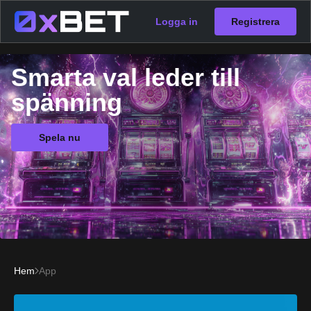
Logga in
Registrera
Smarta val leder till
spänning
Spela nu
Hem
App