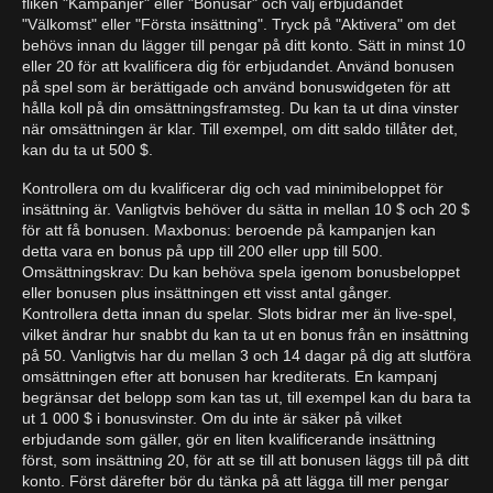
fliken "Kampanjer" eller "Bonusar" och välj erbjudandet
"Välkomst" eller "Första insättning". Tryck på "Aktivera" om det
behövs innan du lägger till pengar på ditt konto. Sätt in minst 10
eller 20 för att kvalificera dig för erbjudandet. Använd bonusen
på spel som är berättigade och använd bonuswidgeten för att
hålla koll på din omsättningsframsteg. Du kan ta ut dina vinster
när omsättningen är klar. Till exempel, om ditt saldo tillåter det,
kan du ta ut 500 $.
Kontrollera om du kvalificerar dig och vad minimibeloppet för
insättning är. Vanligtvis behöver du sätta in mellan 10 $ och 20 $
för att få bonusen. Maxbonus: beroende på kampanjen kan
detta vara en bonus på upp till 200 eller upp till 500.
Omsättningskrav: Du kan behöva spela igenom bonusbeloppet
eller bonusen plus insättningen ett visst antal gånger.
Kontrollera detta innan du spelar. Slots bidrar mer än live-spel,
vilket ändrar hur snabbt du kan ta ut en bonus från en insättning
på 50. Vanligtvis har du mellan 3 och 14 dagar på dig att slutföra
omsättningen efter att bonusen har krediterats. En kampanj
begränsar det belopp som kan tas ut, till exempel kan du bara ta
ut 1 000 $ i bonusvinster. Om du inte är säker på vilket
erbjudande som gäller, gör en liten kvalificerande insättning
först, som insättning 20, för att se till att bonusen läggs till på ditt
konto. Först därefter bör du tänka på att lägga till mer pengar