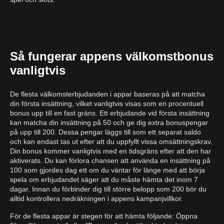
Så fungerar appens välkomstbonus
vanligtvis
De flesta välkomsterbjudanden i appar baseras på att matcha
din första insättning, vilket vanligtvis visas som en procentuell
bonus upp till en fast gräns. Ett erbjudande vid första insättning
kan matcha din insättning på 50 och ge dig extra bonuspengar
på upp till 200. Dessa pengar läggs till som ett separat saldo
och kan endast tas ut efter att du uppfyllt vissa omsättningskrav.
Din bonus kommer vanligtvis med en tidsgräns efter att den har
aktiverats. Du kan förlora chansen att använda en insättning på
100 som gjordes dag ett om du väntar för länge med att börja
spela om erbjudandet säger att du måste hämta det inom 7
dagar. Innan du förbinder dig till större belopp som 200 bör du
alltid kontrollera nedräkningen i appens kampanjvillkor.
För de flesta appar är stegen för att hämta följande: Öppna