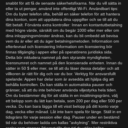
snabbt för att få de senaste säkerhetsfixarna. När du vill sätta in
eller ta ut pengar, använd inte offentligt Wi-Fi. Användbart tips:
Om du byter telefon ofta, behåll en säker telefon för att hantera
dina konton, som att uppdatera dina uppgifter och se till att du
fått betalt. Förvänta extra kontroller: Innan en kontantutbetalning
med högre värde, särskilt om du begär 1000 eller mer eller om
dina inloggningsmönster ändras, kan du bli ombedd att bevisa
vem du är eller att du äger betalningsmetoden. Information om
efterlevnad och licensiering Information om licensiering bör
finnas tillgänglig i appen eller på operatörens juridiska sida.
Detta bör inkludera namnet på den styrande myndigheten,
licensnumret och namnet på den licensierade enheten. Innan du
sätter in 50 $ eller mer, se till att du läser dessa detaljer och att
villkoren är rätt för dig och var du bor. Verktyg för ansvarsfullt
spelande: Appen har delar som är avsedda att hjälpa dig att
behålla kontrollen. Du kan ställa in automatiska pauser och
gränser, så att du inte behöver använda viljestyrka hela tiden.
Om du bestämmer dig för att ställa in en insättningsgräns, välj
ett belopp som du lätt kan betala, som 200 per dag eller 500 per
vecka. Du kan bara lägga till ett visst belopp på ditt konto varje
dag, vecka eller månad. Låt inte barn spela för länge. Ställ in en
tidsgräns för varje session eller dag. Pauser under en bestämd
tid när du behöver ladda om kallas "avkylning". Mer restriktiva