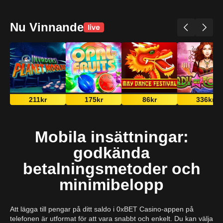
Nu Vinnande
211kr
175kr
86kr
336kr
Mobila insättningar:
godkända
betalningsmetoder och
minimibelopp
Att lägga till pengar på ditt saldo i 0xBET Casino-appen på
telefonen är utformat för att vara snabbt och enkelt. Du kan välja