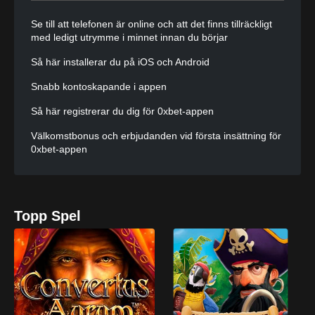
Se till att telefonen är online och att det finns tillräckligt
med ledigt utrymme i minnet innan du börjar
Så här installerar du på iOS och Android
Snabb konto­skapande i appen
Så här registrerar du dig för 0xbet-appen
Välkomstbonus och erbjudanden vid första insättning för
0xbet-appen
Så fungerar appens välkomstbonus vanligtvis
Mobila insättningar: godkända betalningsmetoder och
minimibelopp
Topp Spel
Vad påverkar utbetalningshastigheten?
Verifiering (kyc): när den behövs och vad du behöver
Avgifter för uttag: vad du kan förvänta dig
Kontrollera spelgränser och omsättningsregler för