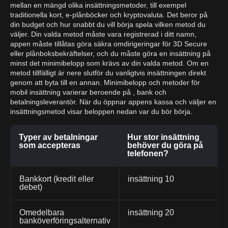
mellan en mängd olika insättningsmetoder, till exempel
traditionella kort, e-plånböcker och kryptovaluta. Det beror på
din budget och hur snabbt du vill börja spela vilken metod du
väljer. Din valda metod måste vara registrerad i ditt namn,
appen måste tillåtas göra säkra omdirigeringar för 3D Secure
eller plånboksbekräftelser, och du måste göra en insättning på
minst det minimibelopp som krävs av din valda metod. Om en
metod tillfälligt är nere slutför du vanligtvis insättningen direkt
genom att byta till en annan. Minimibelopp och metoder för
mobil insättning varierar beroende på , bank och
betalningsleverantör. När du öppnar appens kassa och väljer en
insättningsmetod visar beloppen nedan var du bör börja.
Typer av betalningar
Hur stor insättning
som accepteras
behöver du göra på
telefonen?
Bankkort (kredit eller
insättning 10
debet)
Omedelbara
insättning 20
banköverföringsalternativ