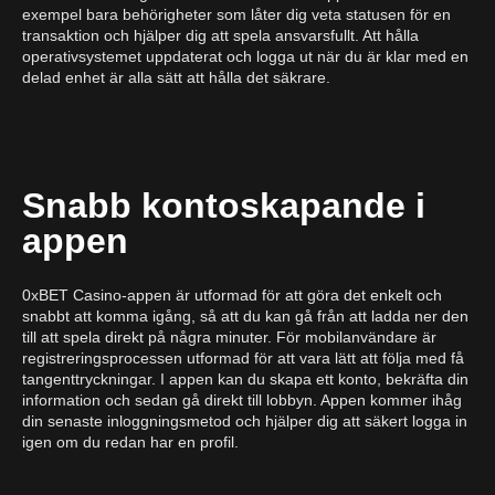
exempel bara behörigheter som låter dig veta statusen för en
transaktion och hjälper dig att spela ansvarsfullt. Att hålla
operativsystemet uppdaterat och logga ut när du är klar med en
delad enhet är alla sätt att hålla det säkrare.
Snabb konto­skapande i
appen
0xBET Casino-appen är utformad för att göra det enkelt och
snabbt att komma igång, så att du kan gå från att ladda ner den
till att spela direkt på några minuter. För mobilanvändare är
registreringsprocessen utformad för att vara lätt att följa med få
tangenttryckningar. I appen kan du skapa ett konto, bekräfta din
information och sedan gå direkt till lobbyn. Appen kommer ihåg
din senaste inloggningsmetod och hjälper dig att säkert logga in
igen om du redan har en profil.