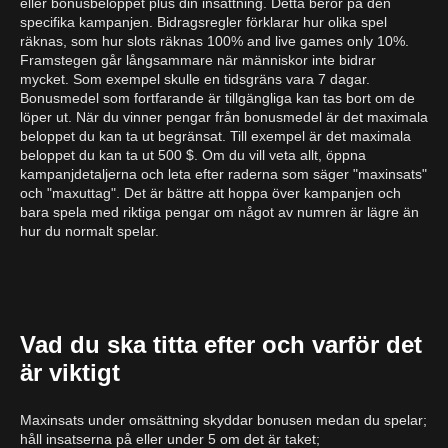
eller bonusbeloppet plus din insättning. Detta beror på den
specifika kampanjen. Bidragsregler förklarar hur olika spel
räknas, som hur slots räknas 100% and live games only 10%.
Framstegen går långsammare när människor inte bidrar
mycket. Som exempel skulle en tidsgräns vara 7 dagar.
Bonusmedel som fortfarande är tillgängliga kan tas bort om de
löper ut. När du vinner pengar från bonusmedel är det maximala
beloppet du kan ta ut begränsat. Till exempel är det maximala
beloppet du kan ta ut 500 $. Om du vill veta allt, öppna
kampanjdetaljerna och leta efter raderna som säger "maxinsats"
och "maxuttag". Det är bättre att hoppa över kampanjen och
bara spela med riktiga pengar om något av numren är lägre än
hur du normalt spelar.
Vad du ska titta efter och varför det
är viktigt
Maxinsats under omsättning skyddar bonusen medan du spelar;
håll insatserna på eller under 5 om det är taket;