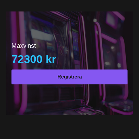
Maxvinst
72300 kr
Registrera