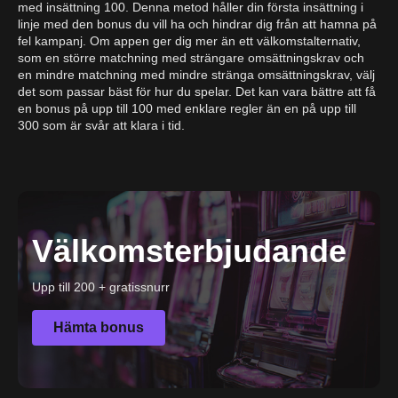
med insättning 100. Denna metod håller din första insättning i
linje med den bonus du vill ha och hindrar dig från att hamna på
fel kampanj. Om appen ger dig mer än ett välkomstalternativ,
som en större matchning med strängare omsättningskrav och
en mindre matchning med mindre stränga omsättningskrav, välj
det som passar bäst för hur du spelar. Det kan vara bättre att få
en bonus på upp till 100 med enklare regler än en på upp till
300 som är svår att klara i tid.
Välkomsterbjudande
Upp till 200 + gratissnurr
Hämta bonus