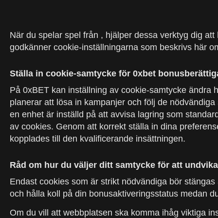
När du spelar spel från , hjälper dessa verktyg dig at
godkänner cookie-inställningarna som beskrivs här om
Ställa in cookie-samtycke för 0xbet bonusberätti
På 0xBET kan inställning av cookie-samtycke ändra hu
planerar att lösa in kampanjer och följ de nödvändiga 
en enhet är inställd på att avvisa lagring som standar
av cookies. Genom att korrekt ställa in dina preferen
kopplades till den kvalificerande insättningen.
Råd om hur du väljer ditt samtycke för att undvi
Endast cookies som är strikt nödvändiga bör stängas a
och hålla koll på din bonusaktiveringsstatus medan d
Om du vill att webbplatsen ska komma ihåg viktiga inst