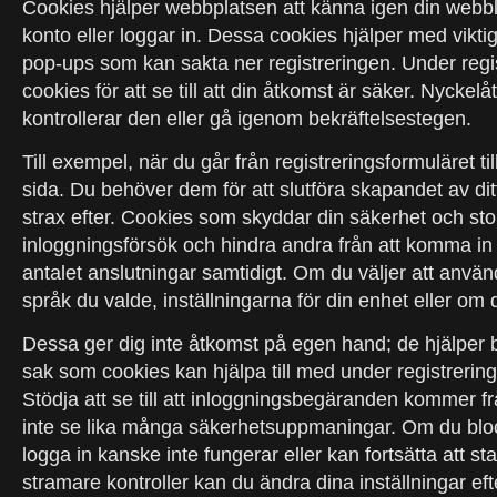
Cookies hjälper webbplatsen att känna igen din webbläs
konto eller loggar in. Dessa cookies hjälper med viktig
pop-ups som kan sakta ner registreringen. Under regi
cookies för att se till att din åtkomst är säker. Nycke
kontrollerar den eller gå igenom bekräftelsestegen.
Till exempel, när du går från registreringsformuläret t
sida. Du behöver dem för att slutföra skapandet av ditt 
strax efter. Cookies som skyddar din säkerhet och st
inloggningsförsök och hindra andra från att komma in
antalet anslutningar samtidigt. Om du väljer att an
språk du valde, inställningarna för din enhet eller om
Dessa ger dig inte åtkomst på egen hand; de hjälper bar
sak som cookies kan hjälpa till med under registrering 
Stödja att se till att inloggningsbegäranden kommer
inte se lika många säkerhetsuppmaningar. Om du blocke
logga in kanske inte fungerar eller kan fortsätta att s
stramare kontroller kan du ändra dina inställningar eft