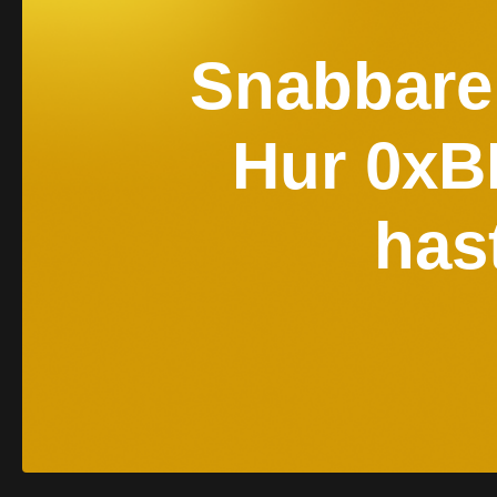
Snabbare 
Hur 0xB
has