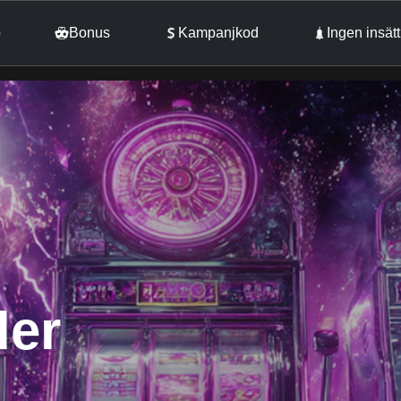
p
Bonus
Kampanjkod
Ingen insät
der